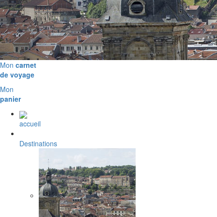
Mon
carnet
de voyage
Mon
panier
accueil
Destinations