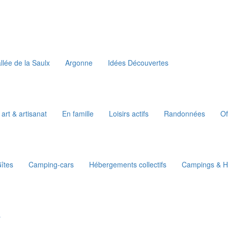
llée de la Saulx
Argonne
Idées Découvertes
 art & artisanat
En famille
Loisirs actifs
Randonnées
Of
îtes
Camping-cars
Hébergements collectifs
Campings & Ha
s