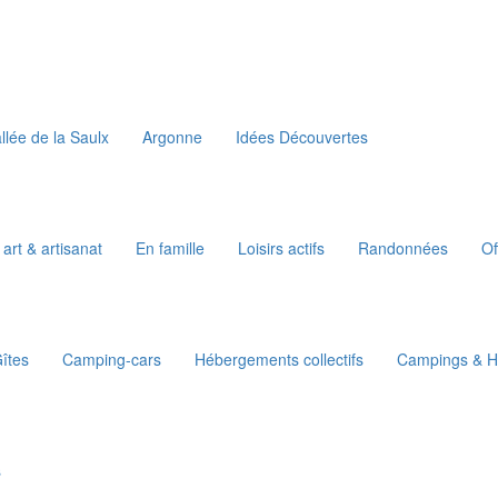
llée de la Saulx
Argonne
Idées Découvertes
 art & artisanat
En famille
Loisirs actifs
Randonnées
Of
îtes
Camping-cars
Hébergements collectifs
Campings & Ha
s