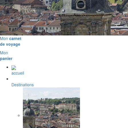
Mon
carnet
de voyage
Mon
panier
accueil
Destinations