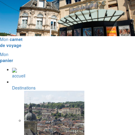
Mon
carnet
de voyage
Mon
panier
accueil
Destinations