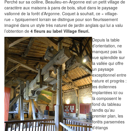
Perché sur sa colline, Beaulieu-en-Argonne est un petit village de
caractère aux maisons à pans de bois, situé dans le paysage
vallonné de la forêt d’Argonne. Coquet à souhait, ce « village-
rue » typiquement lorrain se distingue pour son fleurissement
imaginé dans un style très naturel de jardin anglais qui lui a valu
l’obtention de
4 fleurs au label Village fleuri.
Depuis la table
d’orientation, ne
manquez pas la
vue splendide sur
la vallée qui offre
un paysage
exceptionnel entre
nature et progrès :
les éoliennes
implantées ici ou
là composent le
fond du tableau
tandis qu’au
premier plan, les
forêts parsemées
d’étangs