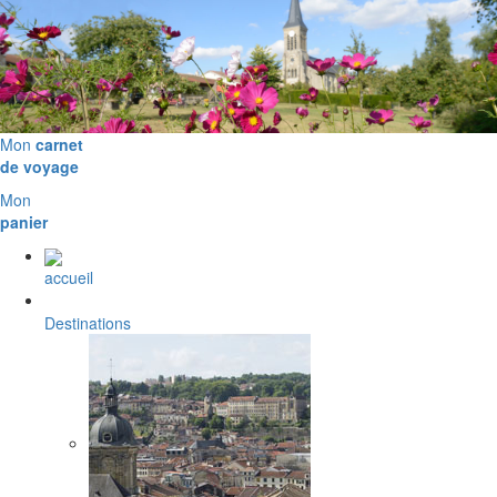
Mon
carnet
de voyage
Mon
panier
accueil
Destinations