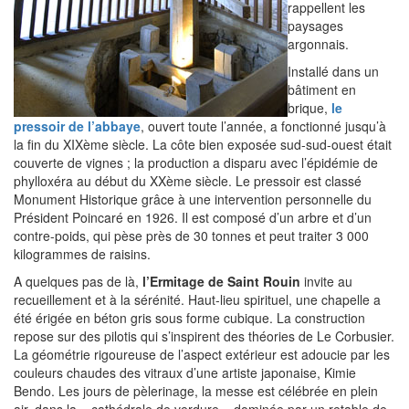
rappellent les
paysages
argonnais.
Installé dans un
bâtiment en
brique,
le
pressoir de l’abbaye
, ouvert toute l’année, a fonctionné jusqu’à
la fin du XIXème siècle. La côte bien exposée sud-sud-ouest était
couverte de vignes ; la production a disparu avec l’épidémie de
phylloxéra au début du XXème siècle. Le pressoir est classé
Monument Historique grâce à une intervention personnelle du
Président Poincaré en 1926. Il est composé d’un arbre et d’un
contre-poids, qui pèse près de 30 tonnes et peut traiter 3 000
kilogrammes de raisins.
A quelques pas de là,
l’Ermitage de Saint Rouin
invite au
recueillement et à la sérénité. Haut-lieu spirituel, une chapelle a
été érigée en béton gris sous forme cubique. La construction
repose sur des pilotis qui s’inspirent des théories de Le Corbusier.
La géométrie rigoureuse de l’aspect extérieur est adoucie par les
couleurs chaudes des vitraux d’une artiste japonaise, Kimie
Bendo. Les jours de pèlerinage, la messe est célébrée en plein
air, dans la « cathédrale de verdure » dominée par un retable de