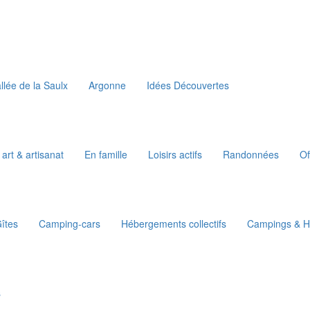
llée de la Saulx
Argonne
Idées Découvertes
 art & artisanat
En famille
Loisirs actifs
Randonnées
Of
îtes
Camping-cars
Hébergements collectifs
Campings & Ha
s