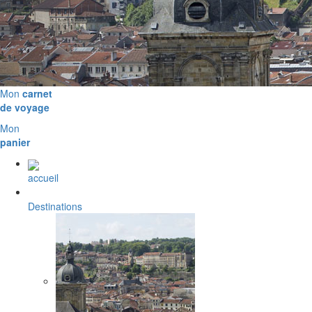
Mon
carnet
de voyage
Mon
panier
accueil
Destinations