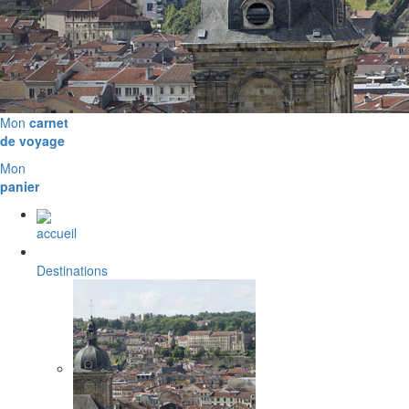
Mon
carnet
de voyage
Mon
panier
accueil
Destinations