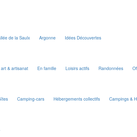
llée de la Saulx
Argonne
Idées Découvertes
 art & artisanat
En famille
Loisirs actifs
Randonnées
Of
îtes
Camping-cars
Hébergements collectifs
Campings & Ha
s