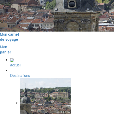
Mon
carnet
de voyage
Mon
panier
accueil
Destinations