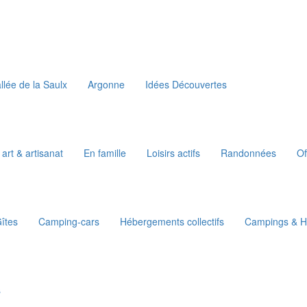
llée de la Saulx
Argonne
Idées Découvertes
 art & artisanat
En famille
Loisirs actifs
Randonnées
Of
îtes
Camping-cars
Hébergements collectifs
Campings & Ha
s