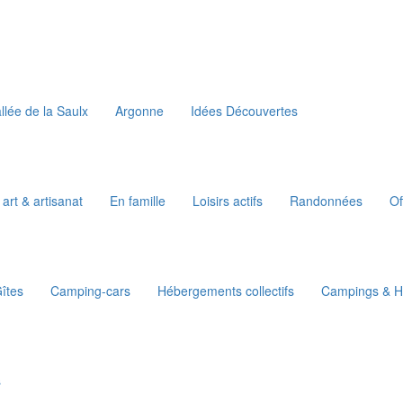
llée de la Saulx
Argonne
Idées Découvertes
 art & artisanat
En famille
Loisirs actifs
Randonnées
Of
îtes
Camping-cars
Hébergements collectifs
Campings & Ha
s