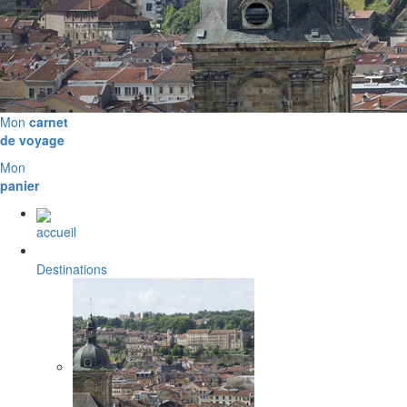
Mon
carnet
de voyage
Mon
panier
accueil
Destinations