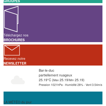
GROUPES
Téléchargez nos
BROCHURES
Recevez notre
NEWSLETTER
Bar-le-duc
partiellement nuageux
25.19°C (
25.19/
25.19)
Max
Min
Pression 1021hPa - Humidité 28% - Vent 3.54m/s
LA MÉTÉO du jour