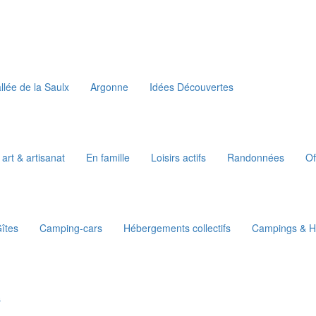
llée de la Saulx
Argonne
Idées Découvertes
 art & artisanat
En famille
Loisirs actifs
Randonnées
Of
îtes
Camping-cars
Hébergements collectifs
Campings & Ha
s