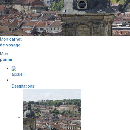
Mon
carnet
de voyage
Mon
panier
accueil
Destinations