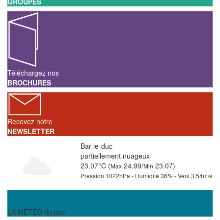
GROUPES
Téléchargez nos
BROCHURES
Recevez notre
NEWSLETTER
Bar-le-duc
partiellement nuageux
23.07°C (
24.99/
23.07)
Max
Min
Pression 1022hPa - Humidité 36% - Vent 3.54m/s
LA MÉTÉO du jour