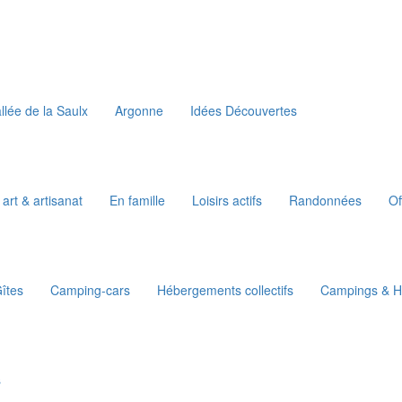
llée de la Saulx
Argonne
Idées Découvertes
 art & artisanat
En famille
Loisirs actifs
Randonnées
Of
îtes
Camping-cars
Hébergements collectifs
Campings & Ha
s