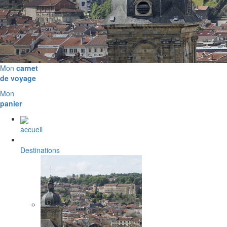
Mon
carnet
de voyage
Mon
panier
accueil
Destinations